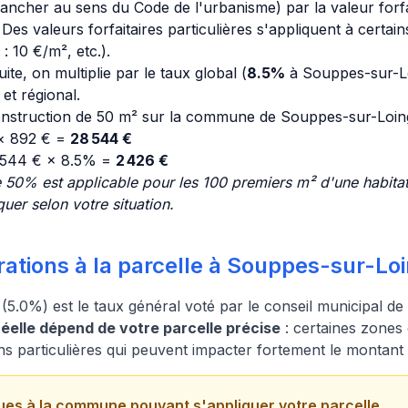
lancher au sens du Code de l'urbanisme) par la valeur forfa
es valeurs forfaitaires particulières s'appliquent à certai
: 10 €/m², etc.).
ite, on multiplie par le taux global (
8.5%
à Souppes-sur-L
t régional.
nstruction de 50 m² sur la commune de Souppes-sur-Loing
 × 892 € =
28 544 €
 544 € × 8.5% =
2 426 €
 50% est applicable pour les 100 premiers m² d'une habitati
uer selon votre situation.
rations à la parcelle à Souppes-sur-Lo
(5.0%) est le taux général voté par le conseil municipal d
elle dépend de votre parcelle précise
: certaines zones 
ns particulières qui peuvent impacter fortement le montant
ues à la commune pouvant s'appliquer votre parcelle