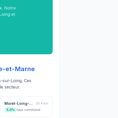
x. Notre
Loing et
e-et-Marne
-sur-Loing. Ces
e secteur.
Moret-Loing-et-Orvanne
20.4 km
5.0%
taux communal