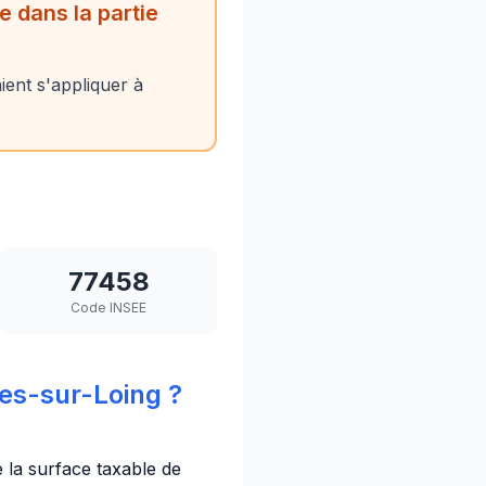
 dans la partie
ient s'appliquer à
77458
Code INSEE
es-sur-Loing ?
ie la surface taxable de