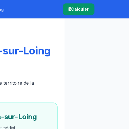
Calculer
og
-sur-Loing
erritoire de la
-sur-Loing
mmédiat.