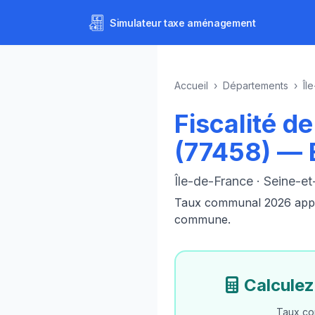
Simulateur
taxe aménagement
Accueil
›
Départements
›
Îl
Fiscalité 
(77458) —
Île-de-France · Seine-e
Taux communal 2026 appliq
commune.
Calcule
Taux co