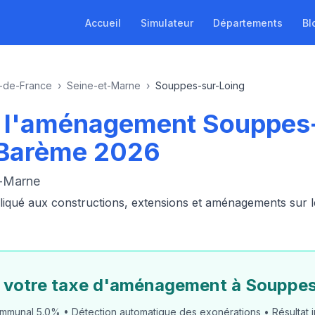
Accueil
Simulateur
Départements
Bl
e-de-France
›
Seine-et-Marne
›
Souppes-sur-Loing
de l'aménagement Souppes
 Barème 2026
t-Marne
ué aux constructions, extensions et aménagements sur le t
z votre taxe d'aménagement à Souppes
mmunal 5.0% • Détection automatique des exonérations • Résultat i