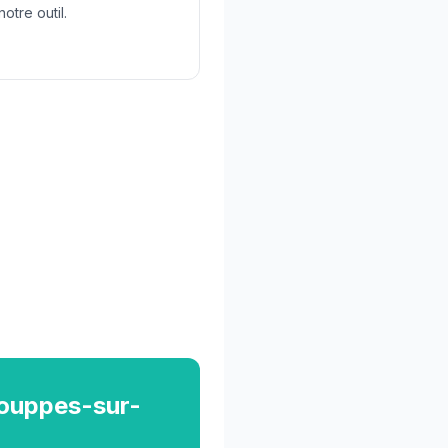
otre outil.
Souppes-sur-