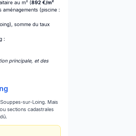
itaire au m² (
892 €/m²
ns aménagements (piscine :
oing), somme du taux
 :
on principale, et des
ing
e Souppes-sur-Loing. Mais
ou sections cadastrales
 dû.