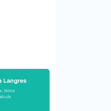
 à Langres
x. Notre
calcule