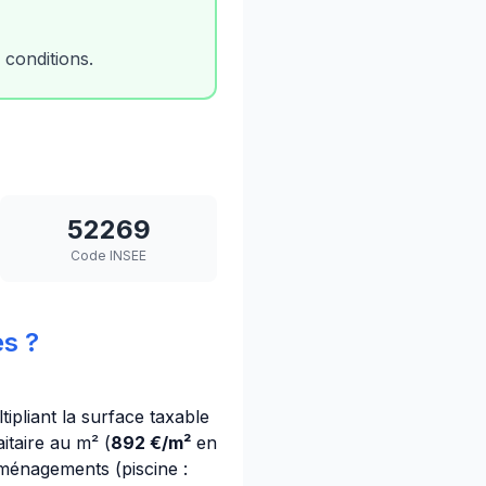
 conditions.
52269
Code INSEE
s ?
tipliant la surface taxable
itaire au m² (
892 €/m²
en
aménagements (piscine :