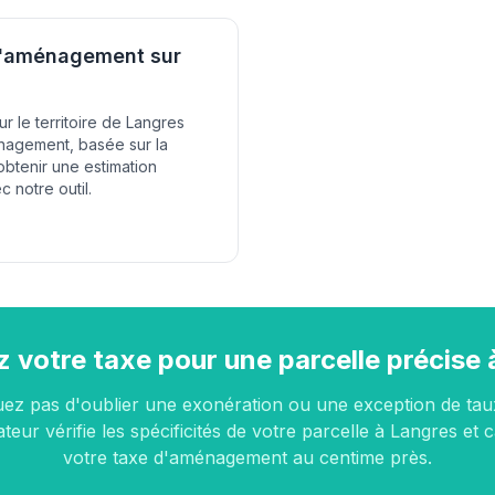
 d'aménagement sur
ur le territoire de Langres
énagement, basée sur la
obtenir une estimation
c notre outil.
z votre taxe pour une parcelle précise
uez pas d'oublier une exonération ou une exception de tau
teur vérifie les spécificités de votre parcelle à Langres et 
votre taxe d'aménagement au centime près.