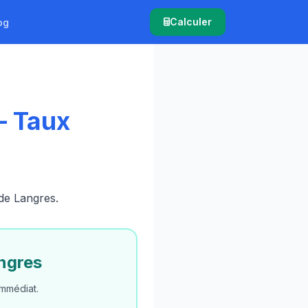
Calculer
og
— Taux
 de Langres.
ngres
mmédiat.