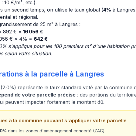
: 10 €/m², etc.).
s un second temps, on utilise le taux global (
4%
à Langres),
tal et régional.
randissement de 25 m² à Langres :
 × 892 € =
16 056 €
 056 € × 4% =
642 €
% s'applique pour les 100 premiers m² d'une habitation pri
s selon votre situation.
ations à la parcelle à Langres
 (2.0%) représente le taux standard voté par la commune 
pend de votre parcelle précise
: des portions du territoi
 qui peuvent impacter fortement le montant dû.
ues à la commune pouvant s'appliquer votre parcelle
20%
dans les zones d'aménagement concerté (ZAC)