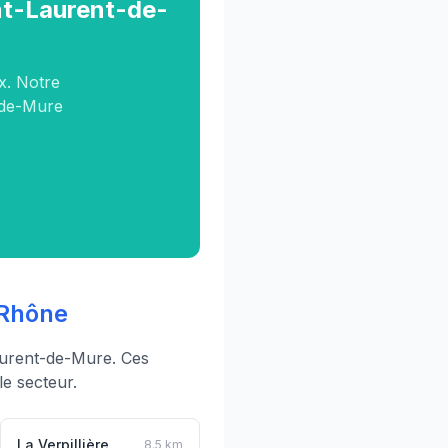
int-Laurent-de-
x. Notre
t-de-Mure
 Rhône
aurent-de-Mure. Ces
e secteur.
La Verpillière
8.5 km