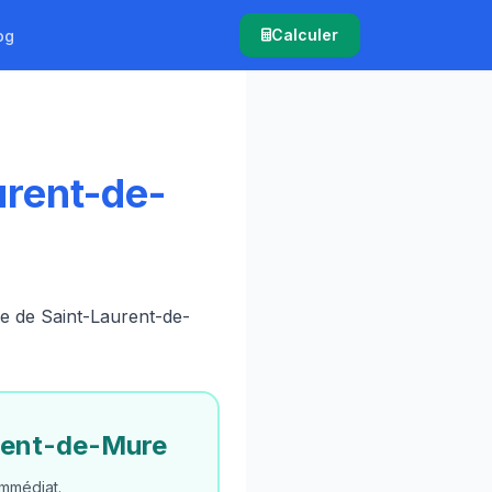
Calculer
og
urent-de-
re de Saint-Laurent-de-
rent-de-Mure
mmédiat.