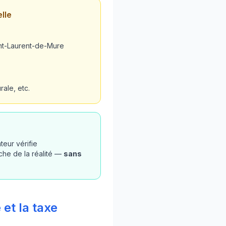
lle
int-Laurent-de-Mure
ale, etc.
teur vérifie
che de la réalité —
sans
et la taxe