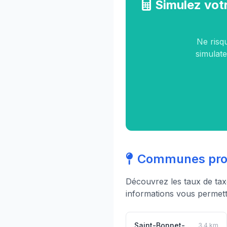
Simulez vot
Ne risq
simulate
Communes proc
Découvrez les taux de ta
informations vous permett
Saint-Bonnet-de-Mure
3.4 km