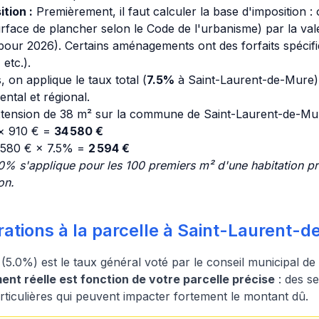
tion :
Premièrement, il faut calculer la base d'imposition : 
urface de plancher selon le Code de l'urbanisme) par la vale
our 2026). Certains aménagements ont des forfaits spécifiq
etc.).
, on applique le taux total (
7.5%
à Saint-Laurent-de-Mure), 
tal et régional.
extension de 38 m² sur la commune de Saint-Laurent-de-Mu
 × 910 € =
34 580 €
 580 € × 7.5% =
2 594 €
0% s'applique pour les 100 premiers m² d'une habitation pr
on.
rations à la parcelle à Saint-Laurent-
(5.0%) est le taux général voté par le conseil municipal d
nt réelle est fonction de votre parcelle précise
: des s
rticulières qui peuvent impacter fortement le montant dû.