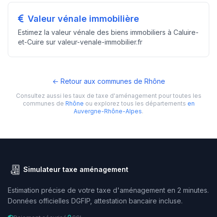
Valeur vénale immobilière
Estimez la valeur vénale des biens immobiliers à Caluire-
et-Cuire sur valeur-venale-immobilier.fr
← Retour aux communes de Rhône
Consultez aussi les taux de taxe d'aménagement pour toutes les
communes de
Rhône
ou explorez tous les départements
en
Auvergne-Rhône-Alpes
.
Simulateur taxe aménagement
Estimation précise de votre taxe d'aménagement en 2 minutes.
Données officielles DGFIP, attestation bancaire incluse.