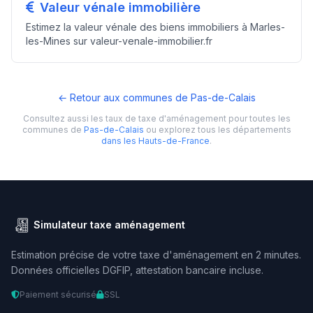
Valeur vénale immobilière
Estimez la valeur vénale des biens immobiliers à Marles-
les-Mines sur valeur-venale-immobilier.fr
← Retour aux communes de Pas-de-Calais
Consultez aussi les taux de taxe d'aménagement pour toutes les
communes de
Pas-de-Calais
ou explorez tous les départements
dans les Hauts-de-France
.
Simulateur taxe aménagement
Estimation précise de votre taxe d'aménagement en 2 minutes.
Données officielles DGFIP, attestation bancaire incluse.
Paiement sécurisé
SSL