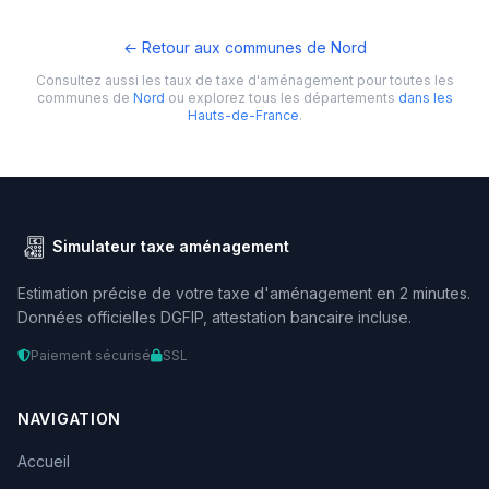
← Retour aux communes de Nord
Consultez aussi les taux de taxe d'aménagement pour toutes les
communes de
Nord
ou explorez tous les départements
dans les
Hauts-de-France
.
Simulateur taxe aménagement
Estimation précise de votre taxe d'aménagement en 2 minutes.
Données officielles DGFIP, attestation bancaire incluse.
Paiement sécurisé
SSL
NAVIGATION
Accueil