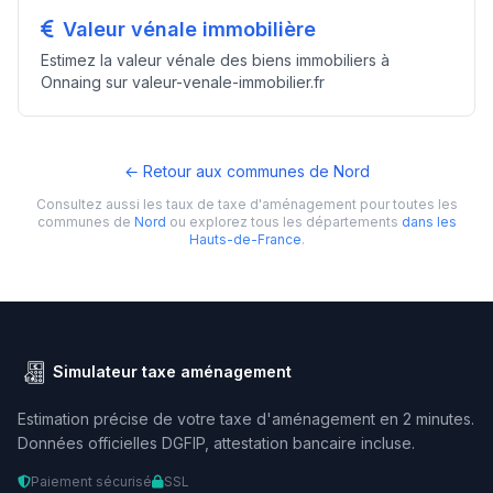
Valeur vénale immobilière
Estimez la valeur vénale des biens immobiliers à
Onnaing sur valeur-venale-immobilier.fr
← Retour aux communes de Nord
Consultez aussi les taux de taxe d'aménagement pour toutes les
communes de
Nord
ou explorez tous les départements
dans les
Hauts-de-France
.
Simulateur taxe aménagement
Estimation précise de votre taxe d'aménagement en 2 minutes.
Données officielles DGFIP, attestation bancaire incluse.
Paiement sécurisé
SSL