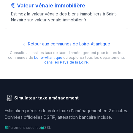
Valeur vénale immobilière
Estimez la valeur vénale des biens immobiliers à Saint-
Nazaire sur valeur-venale-immobilier.fr
← Retour aux communes de Loire-Atlantique
Consultez aussi les taux de taxe d'aménagement pour toutes les
communes de
Loire-Atlantique
ou explorez tous les départements
dans les Pays de la Loire
.
Simulateur taxe aménagement
Estimation précise de votre taxe d'aménagement en 2 minutes.
Données officielles DGFIP, attestation bancaire incluse.
Paiement sécurisé
SSL