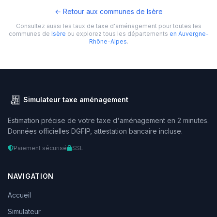
← Retour aux communes de Isère
Consultez aussi les taux de taxe d'aménagement pour toutes les
communes de
Isère
ou explorez tous les départements
en Auvergne-
Rhône-Alpes
.
Simulateur taxe aménagement
Estimation précise de votre taxe d'aménagement en 2 minutes.
Données officielles DGFIP, attestation bancaire incluse.
Paiement sécurisé
SSL
NAVIGATION
Accueil
Simulateur