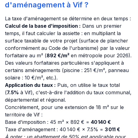
d'aménagement à Vif ?
La taxe d'aménagement se détermine en deux temps :
Calcul de la base d'imposition :
Dans un premier
temps, il faut calculer la assiette : en multipliant la
surface taxable de votre projet (surface de plancher
conformément au Code de l'urbanisme) par la valeur
forfaitaire au m² (
892 €/m²
en métropole pour 2026).
Des valeurs forfaitaires particulières s'appliquent à
certains aménagements (piscine : 251 €/m², panneau
solaire : 10 €/m², etc.).
Application du taux :
Puis, on utilise le taux total
(
7.5%
à Vif), c'est-à-dire l'addition du taux communal,
départemental et régional.
Concrètement, pour une extension de 18 m² sur le
territoire de Vif :
Base d'imposition : 45 m² × 892 € =
40 140 €
Taxe d'aménagement : 40 140 € × 7.5% =
3 011 €
À noter : un abattement de 50% est applicable pour