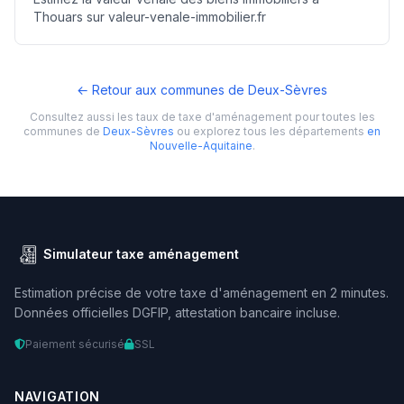
Thouars sur valeur-venale-immobilier.fr
← Retour aux communes de Deux-Sèvres
Consultez aussi les taux de taxe d'aménagement pour toutes les
communes de
Deux-Sèvres
ou explorez tous les départements
en
Nouvelle-Aquitaine
.
Simulateur taxe aménagement
Estimation précise de votre taxe d'aménagement en 2 minutes.
Données officielles DGFIP, attestation bancaire incluse.
Paiement sécurisé
SSL
NAVIGATION