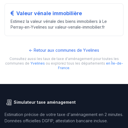
Valeur vénale immobilière
Estimez la valeur vénale des biens immobiliers à Le
Perray-en-Yvelines sur valeur-venale-immobilier.fr
← Retour aux communes de Yvelines
Consultez aussi les taux de taxe d'aménagement pour toutes les
communes de
Yvelines
ou explorez tous les départements
en Île-de-
France
.
Simulateur taxe aménagement
Estimation précise de votre taxe d'aménagement en 2 minutes.
Données officielles DGFIP, attestation bancaire incluse.