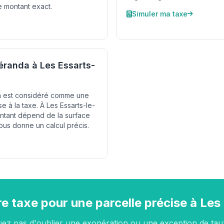
e montant exact.
Simuler ma taxe
éranda à Les Essarts-
da est considéré comme une
 à la taxe. À Les Essarts-le-
ontant dépend de la surface
ous donne un calcul précis.
e taxe pour une parcelle précise à Les
uez pas d'oublier une exonération ou une exception de tau