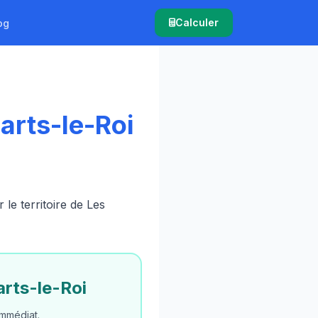
Calculer
og
arts-le-Roi
e territoire de Les
rts-le-Roi
mmédiat.