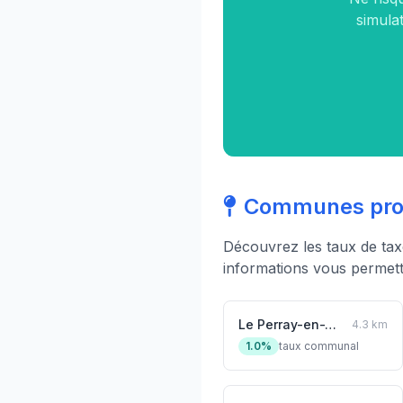
simulat
Communes proch
Découvrez les taux de ta
informations vous permett
Le Perray-en-Yvelines
4.3 km
1.0%
taux communal