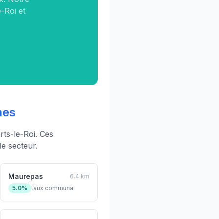
e-Roi et
nes
ts-le-Roi. Ces
e secteur.
Maurepas
6.4 km
5.0%
taux communal