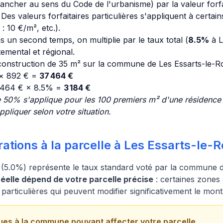
lancher au sens du Code de l'urbanisme) par la valeur forfa
es valeurs forfaitaires particulières s'appliquent à certai
: 10 €/m², etc.).
s un second temps, on multiplie par le taux total (
8.5%
à L
mental et régional.
onstruction de 35 m² sur la commune de Les Essarts-le-Ro
 × 892 € =
37 464 €
 464 € × 8.5% =
3 184 €
e 50% s'applique pour les 100 premiers m² d'une résidence p
liquer selon votre situation.
ations à la parcelle à Les Essarts-le-R
(5.0%) représente le taux standard voté par la commune de
elle dépend de votre parcelle précise
: certaines zones 
 particulières qui peuvent modifier significativement le mont
ues à la commune pouvant affecter votre parcelle