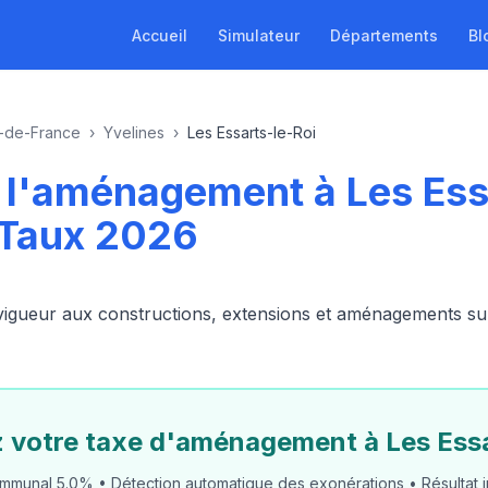
Accueil
Simulateur
Départements
Bl
e-de-France
›
Yvelines
›
Les Essarts-le-Roi
e l'aménagement à Les Ess
 Taux 2026
ueur aux constructions, extensions et aménagements sur l
z votre taxe d'aménagement à Les Essa
mmunal 5.0% • Détection automatique des exonérations • Résultat i