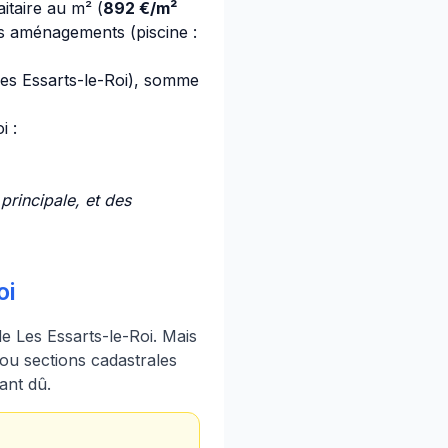
itaire au m² (
892 €/m²
ns aménagements (piscine :
es Essarts-le-Roi), somme
i :
rincipale, et des
oi
 Les Essarts-le-Roi. Mais
ou sections cadastrales
ant dû.