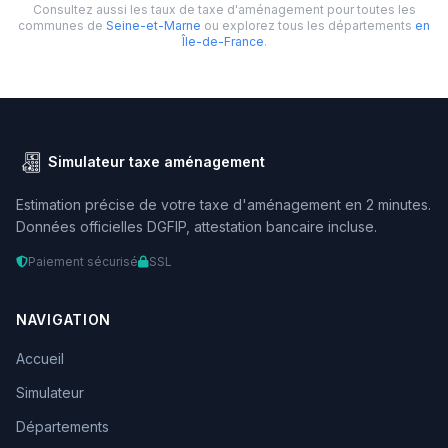
Consultez aussi les taux de taxe d'aménagement pour toutes les
communes de
Seine-et-Marne
ou explorez tous les départements
en
Île-de-France
.
Simulateur taxe aménagement
Estimation précise de votre taxe d'aménagement en 2 minutes.
Données officielles DGFIP, attestation bancaire incluse.
Paiement sécurisé
SSL
NAVIGATION
Accueil
Simulateur
Départements