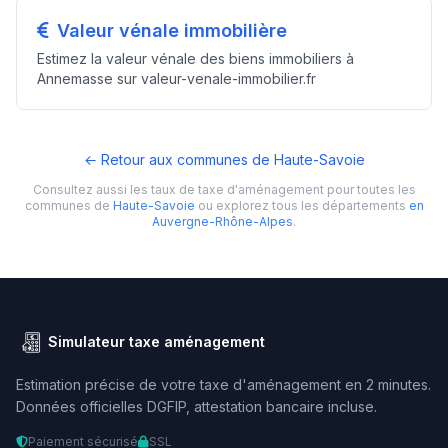
Valeur vénale immobilière
Estimez la valeur vénale des biens immobiliers à
Annemasse sur valeur-venale-immobilier.fr
← Retour aux communes de Haute-Savoie
Consultez aussi les taux de taxe d'aménagement pour toutes les
communes de
Haute-Savoie
ou explorez tous les départements
en
Auvergne-Rhône-Alpes
.
Simulateur taxe aménagement
Estimation précise de votre taxe d'aménagement en 2 minutes.
Données officielles DGFIP, attestation bancaire incluse.
Paiement sécurisé
SSL