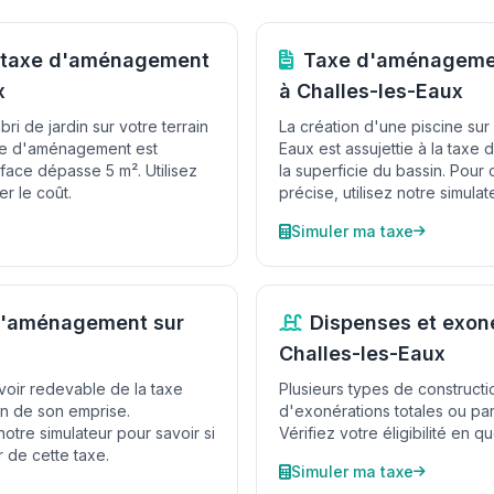
et taxe d'aménagement
Taxe d'aménagemen
x
à Challes-les-Eaux
ri de jardin sur votre terrain
La création d'une piscine sur 
axe d'aménagement est
Eaux est assujettie à la tax
rface dépasse 5 m². Utilisez
la superficie du bassin. Pour 
er le coût.
précise, utilisez notre simulat
Simuler ma taxe
 d'aménagement sur
Dispenses et exoné
Challes-les-Eaux
 voir redevable de la taxe
Plusieurs types de constructi
n de son emprise.
d'exonérations totales ou part
tre simulateur pour savoir si
Vérifiez votre éligibilité en q
 de cette taxe.
Simuler ma taxe