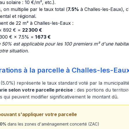
u solaire : 10 €/m², etc.).
, on multiplie par le taux total (
7.5%
à Challes-les-Eaux), c'
tal et régional.
nt de 22 m² à Challes-les-Eaux :
 × 892 € =
22 300 €
 300 € × 7.5% =
1 673 €
 50% est applicable pour les 100 premiers m² d'une habitati
tre situation.
ations à la parcelle à Challes-les-Eau
(5.0%) représente le taux standard voté par la municipalit
ie selon votre parcelle précise
: des portions du territo
es qui peuvent modifier significativement le montant dû.
pouvant s'appliquer votre parcelle
20%
dans les zones d'aménagement concerté (ZAC)