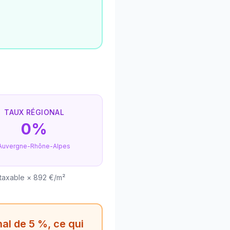
TAUX RÉGIONAL
0%
Auvergne-Rhône-Alpes
 taxable × 892 €/m²
al de 5 %, ce qui