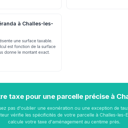
éranda à Challes-les-
ésente une surface taxable.
cul est fonction de la surface
us donne le montant exact.
re taxe pour une parcelle précise à Ch
uez pas d'oublier une exonération ou une exception de tau
teur vérifie les spécificités de votre parcelle à Challes-les-
calcule votre taxe d'aménagement au centime près.