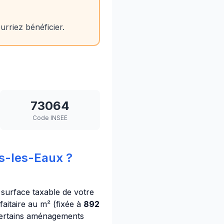
rriez bénéficier.
73064
Code INSEE
s-les-Eaux ?
a surface taxable de votre
aitaire au m² (fixée à
892
 certains aménagements