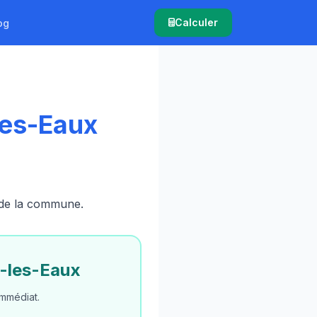
Calculer
og
les-Eaux
e de la commune.
s-les-Eaux
mmédiat.