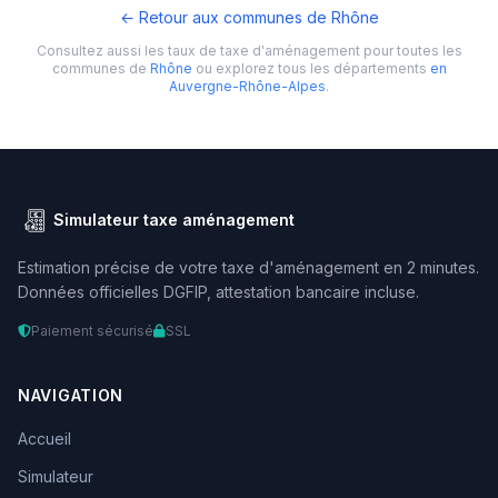
← Retour aux communes de Rhône
Consultez aussi les taux de taxe d'aménagement pour toutes les
communes de
Rhône
ou explorez tous les départements
en
Auvergne-Rhône-Alpes
.
Simulateur taxe aménagement
Estimation précise de votre taxe d'aménagement en 2 minutes.
Données officielles DGFIP, attestation bancaire incluse.
Paiement sécurisé
SSL
NAVIGATION
Accueil
Simulateur