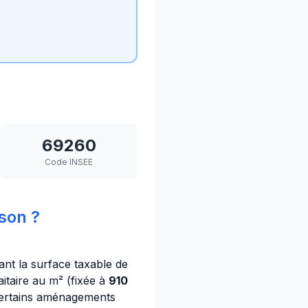
69260
Code INSEE
son ?
iant la surface taxable de
itaire au m² (fixée à
910
 certains aménagements