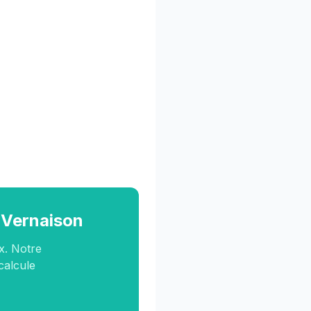
à Vernaison
x. Notre
 calcule