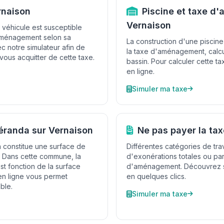
rnaison
Piscine et taxe d
Vernaison
 véhicule est susceptible
'aménagement selon sa
La construction d'une piscin
c notre simulateur afin de
la taxe d'aménagement, calcu
vous acquitter de cette taxe.
bassin. Pour calculer cette tax
en ligne.
Simuler ma taxe
éranda sur Vernaison
Ne pas payer la ta
a constitue une surface de
Différentes catégories de tr
. Dans cette commune, la
d'exonérations totales ou part
st fonction de la surface
d'aménagement. Découvrez si 
 en ligne vous permet
en quelques clics.
ble.
Simuler ma taxe