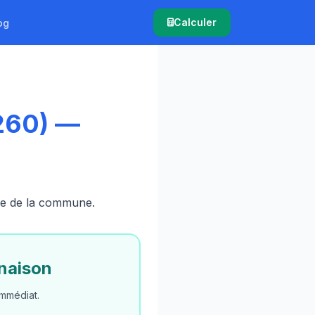
Calculer
og
260) —
ire de la commune.
naison
mmédiat.