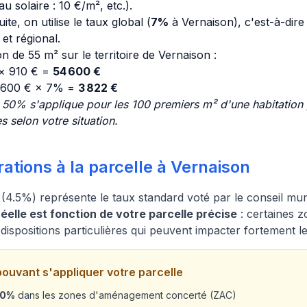
u solaire : 10 €/m², etc.).
ite, on utilise le taux global (
7%
à Vernaison), c'est-à-dire 
t régional.
 de 55 m² sur le territoire de Vernaison :
 × 910 € =
54 600 €
4 600 € × 7% =
3 822 €
 50% s'applique pour les 100 premiers m² d'une habitation p
s selon votre situation.
ations à la parcelle à Vernaison
(4.5%) représente le taux standard voté par le conseil mun
elle est fonction de votre parcelle précise
: certaines z
e dispositions particulières qui peuvent impacter fortement 
pouvant s'appliquer votre parcelle
20%
dans les zones d'aménagement concerté (ZAC)