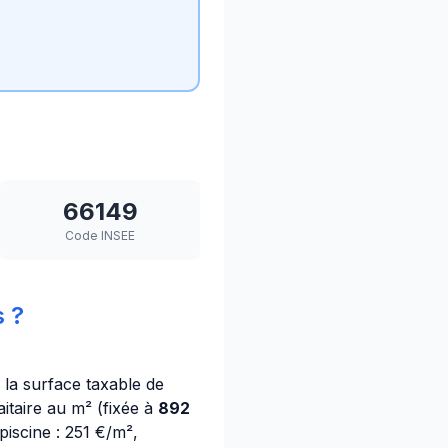
.
66149
Code INSEE
 ?
e la surface taxable de
itaire au m² (fixée à
892
iscine : 251 €/m²,