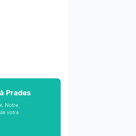
 à Prades
x. Notre
ule votre