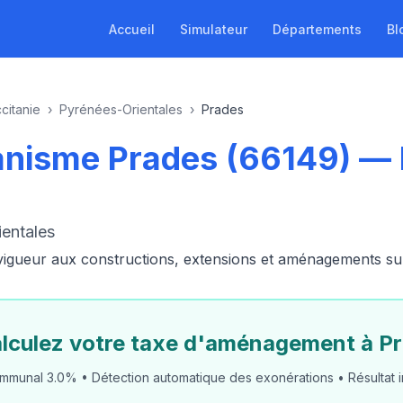
Accueil
Simulateur
Départements
Bl
citanie
›
Pyrénées-Orientales
›
Prades
anisme Prades (66149) —
ientales
ueur aux constructions, extensions et aménagements sur l
lculez votre taxe d'aménagement à P
mmunal 3.0% • Détection automatique des exonérations • Résultat i