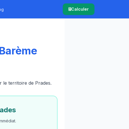
Calculer
og
 Barème
e territoire de Prades.
rades
mmédiat.