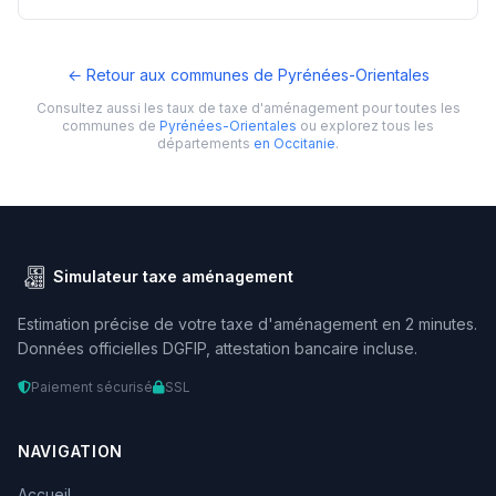
← Retour aux communes de Pyrénées-Orientales
Consultez aussi les taux de taxe d'aménagement pour toutes les
communes de
Pyrénées-Orientales
ou explorez tous les
départements
en Occitanie
.
Simulateur taxe aménagement
Estimation précise de votre taxe d'aménagement en 2 minutes.
Données officielles DGFIP, attestation bancaire incluse.
Paiement sécurisé
SSL
NAVIGATION
Accueil