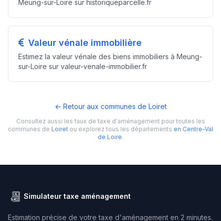
Meung-sur-Loire sur historiqueparcelle.fr
Valeur vénale immobilière
Estimez la valeur vénale des biens immobiliers à Meung-
sur-Loire sur valeur-venale-immobilier.fr
← Retour aux communes de Loiret
Consultez aussi les taux de taxe d'aménagement pour toutes les
communes de
Loiret
ou explorez tous les départements
en Centre-Val
de Loire
.
Simulateur taxe aménagement
Estimation précise de votre taxe d'aménagement en 2 minutes.