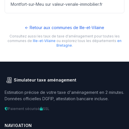
Montfort-sur-Meu sur valeur-venale-immobilier.fr
← Retour aux communes de Ille-et-Vilaine
Consultez aussi les taux de taxe d'aménagement pour toutes les
communes de
Ille-et-Vilaine
ou explorez tous les départements
en
Bretagne
.
Simulateur taxe aménagement
Estimation précise de votre taxe d'aménagement en 2 minutes.
Données officielles DGFIP, attestation bancaire incluse.
Paiement sécurisé
SSL
NAVIGATION