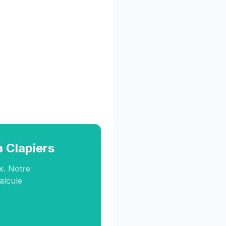
à Clapiers
x. Notre
calcule