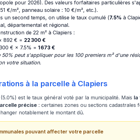
pole pour 2026). Des valeurs forfaitaires particulières s'a
1 €/m², panneau solaire : 10 €/m², etc.).
s un second temps, on utilise le taux cumulé (
7.5%
à Clapi
l, départemental et régional.
struction de 22 m² à Clapiers :
 × 892 € =
22 300 €
 300 € × 7.5% =
1 673 €
 50% peut s'appliquer pour les 100 premiers m² d'une résid
n votre situation.
ations à la parcelle à Clapiers
5.0%) est le taux général voté par la municipalité. Mais
la
parcelle précise
: certaines zones ou sections cadastrales fo
 changer notablement le montant dû.
mmunales pouvant affecter votre parcelle