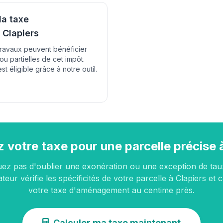
la taxe
Clapiers
travaux peuvent bénéficier
u partielles de cet impôt.
t éligible grâce à notre outil.
 votre taxe pour une parcelle précise 
uez pas d'oublier une exonération ou une exception de tau
teur vérifie les spécificités de votre parcelle à Clapiers et 
votre taxe d'aménagement au centime près.
Calculer ma taxe maintenant