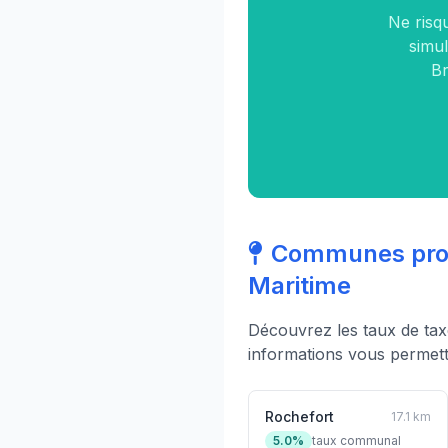
Ne risq
simul
Br
Communes proc
Maritime
Découvrez les taux de ta
informations vous permett
Rochefort
17.1 km
5.0%
taux communal