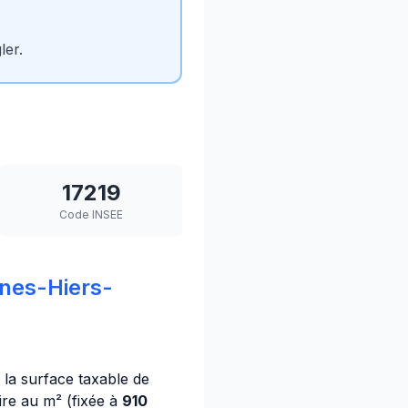
ler.
17219
Code INSEE
nes-Hiers-
e la surface taxable de
ire au m² (fixée à
910