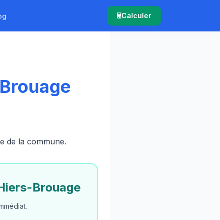
Calculer
og
-Brouage
ire de la commune.
Hiers-Brouage
mmédiat.