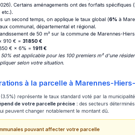
26). Certains aménagements ont des forfaits spécifiques (p
etc.).
s un second temps, on applique le taux global (
6%
à Mare
 taux communal, départemental et régional.
agrandissement de 50 m² sur la commune de Marennes-Hiers
 × 910 € =
31 850 €
 850 € × 6% =
1 911 €
 50% est applicable pour les 100 premiers m² d'une résiden
liquer selon votre situation.
rations à la parcelle à Marennes-Hier
(3.5%) représente le taux standard voté par la municipalit
pend de votre parcelle précise
: des secteurs déterminés 
 qui peuvent changer notablement le montant dû.
mmunales pouvant affecter votre parcelle