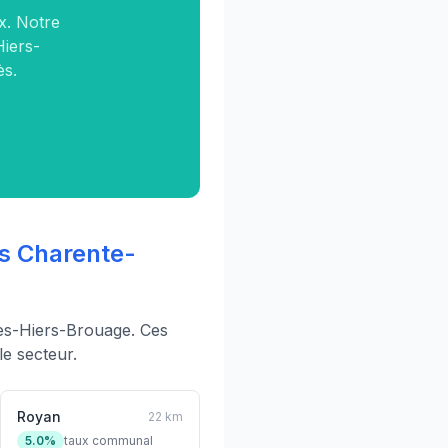
x. Notre
Hiers-
ès.
s Charente-
es-Hiers-Brouage. Ces
e secteur.
Royan
22 km
5.0%
taux communal