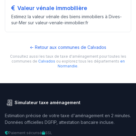
Valeur vénale immobilière
Estimez la valeur vénale des biens immobiliers à Dives-
sur-Mer sur valeur-venale-immobilier.fr
← Retour aux communes de Calvados
Consultez aussi les taux de taxe d'aménagement pour toutes les
communes de
Calvados
ou explorez tous les départements
en
Normandie
.
Simulateur taxe aménagement
Estimation précise de votre taxe d'aménagement en 2 minutes.
Données officielles DGFIP, attestation bancaire incluse.
Paiement sécurisé
SSL