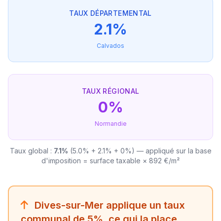
TAUX DÉPARTEMENTAL
2.1%
Calvados
TAUX RÉGIONAL
0%
Normandie
Taux global :
7.1%
(5.0% + 2.1% + 0%) — appliqué sur la base
d'imposition = surface taxable × 892 €/m²
Dives-sur-Mer applique un taux
communal de 5%, ce qui la place