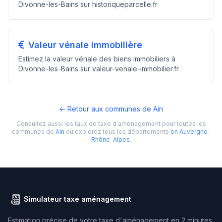
Divonne-les-Bains sur historiqueparcelle.fr
Valeur vénale immobilière
Estimez la valeur vénale des biens immobiliers à
Divonne-les-Bains sur valeur-venale-immobilier.fr
← Retour aux communes de Ain
Consultez aussi les taux de taxe d'aménagement pour toutes les
communes de
Ain
ou explorez tous les départements
en Auvergne-
Rhône-Alpes
.
Simulateur taxe aménagement
Estimation précise de votre taxe d'aménagement en 2 minutes.