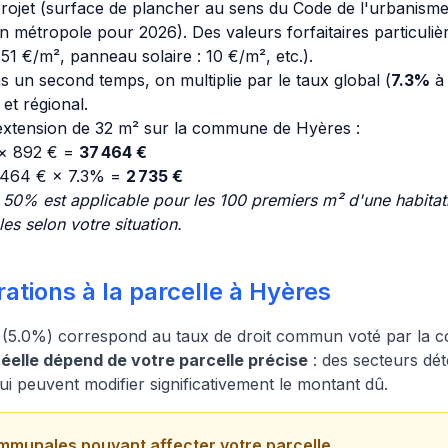
rojet (surface de plancher au sens du Code de l'urbanisme) 
n métropole pour 2026). Des valeurs forfaitaires particulièr
1 €/m², panneau solaire : 10 €/m², etc.).
s un second temps, on multiplie par le taux global (
7.3%
à 
t régional.
xtension de 32 m² sur la commune de Hyères :
 × 892 € =
37 464 €
 464 € × 7.3% =
2 735 €
50% est applicable pour les 100 premiers m² d'une habitati
s selon votre situation.
ations à la parcelle à Hyères
 (5.0%) correspond au taux de droit commun voté par la
elle dépend de votre parcelle précise
: des secteurs dét
qui peuvent modifier significativement le montant dû.
mmunales pouvant affecter votre parcelle