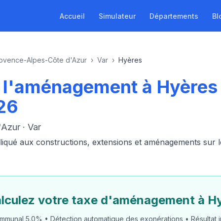
Accueil
Simulateur
Départements
Bl
ovence-Alpes-Côte d'Azur
›
Var
›
Hyères
de l'aménagement à Hyère
26
Azur · Var
ué aux constructions, extensions et aménagements sur le t
lculez votre taxe d'aménagement à H
mmunal 5.0% • Détection automatique des exonérations • Résultat i