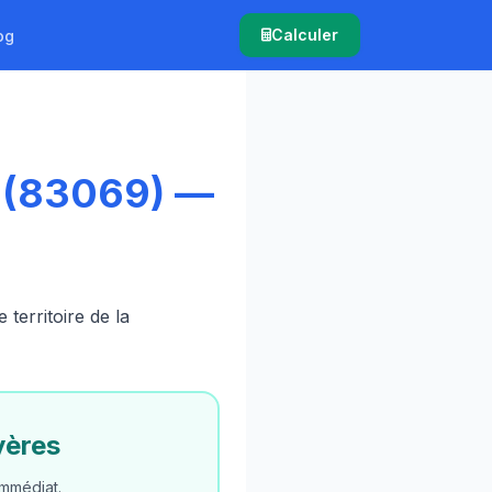
Calculer
og
s (83069) —
erritoire de la
yères
mmédiat.