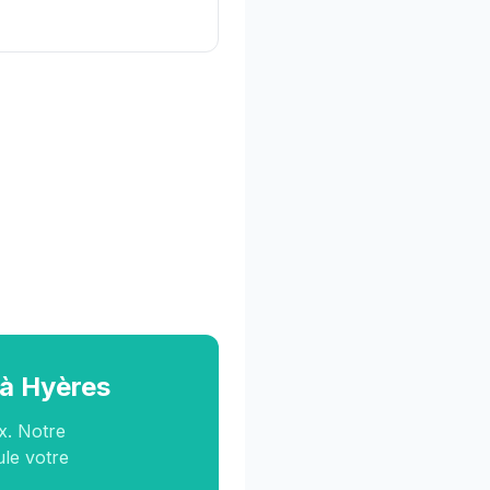
 à Hyères
x. Notre
ule votre