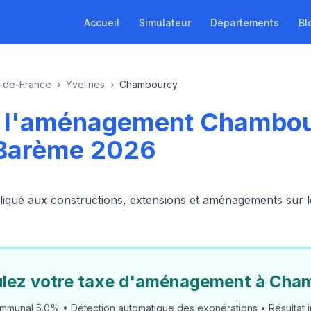
Accueil
Simulateur
Départements
Bl
e-de-France
›
Yvelines
›
Chambourcy
de l'aménagement Chambo
 Barème 2026
ué aux constructions, extensions et aménagements sur le 
ulez votre taxe d'aménagement à Cha
mmunal 5.0% • Détection automatique des exonérations • Résultat i