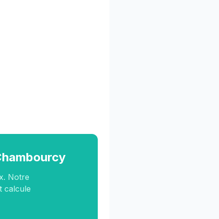
à Chambourcy
x. Notre
t calcule