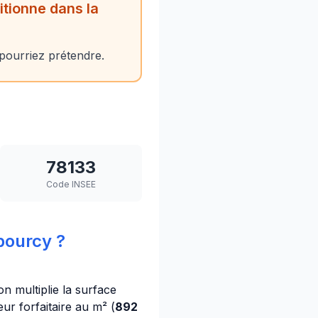
tionne dans la
 pourriez prétendre.
78133
Code INSEE
bourcy ?
on multiplie la surface
ur forfaitaire au m² (
892