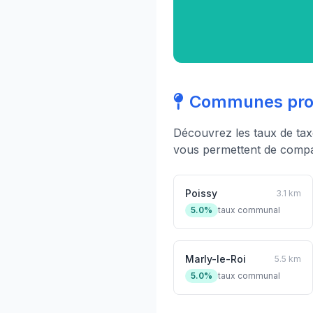
Communes proc
Découvrez les taux de ta
vous permettent de compar
Poissy
3.1 km
5.0%
taux communal
Marly-le-Roi
5.5 km
5.0%
taux communal