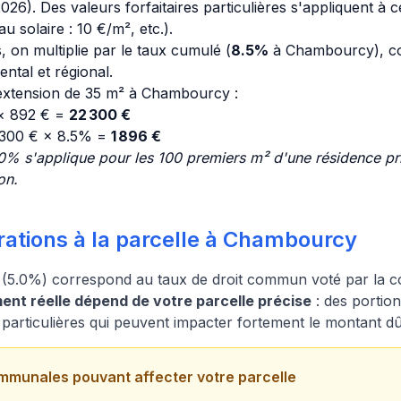
26). Des valeurs forfaitaires particulières s'appliquent à
u solaire : 10 €/m², etc.).
, on multiplie par le taux cumulé (
8.5%
à Chambourcy), con
tal et régional.
xtension de 35 m² à Chambourcy :
 × 892 € =
22 300 €
 300 € × 8.5% =
1 896 €
0% s'applique pour les 100 premiers m² d'une résidence pri
on.
rations à la parcelle à Chambourcy
 (5.0%) correspond au taux de droit commun voté par l
nt réelle dépend de votre parcelle précise
: des portio
ns particulières qui peuvent impacter fortement le montant dû
mmunales pouvant affecter votre parcelle