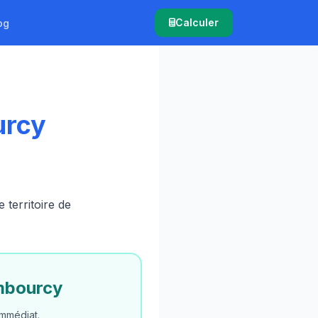
Calculer
og
urcy
territoire de
mbourcy
mmédiat.