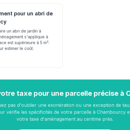
ent pour un abri de
rcy
re un abri de jardin à
ménagement s'applique à
ace est supérieure à 5 m².
ur estimer le coût.
votre taxe pour une parcelle précise 
uez pas d'oublier une exonération ou une exception de tau
ur vérifie les spécificités de votre parcelle à Chambourcy e
votre taxe d'aménagement au centime près.