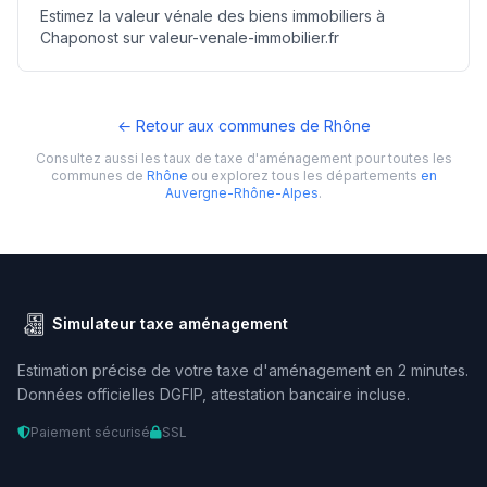
Estimez la valeur vénale des biens immobiliers à
Chaponost sur valeur-venale-immobilier.fr
← Retour aux communes de Rhône
Consultez aussi les taux de taxe d'aménagement pour toutes les
communes de
Rhône
ou explorez tous les départements
en
Auvergne-Rhône-Alpes
.
Simulateur taxe aménagement
Estimation précise de votre taxe d'aménagement en 2 minutes.
Données officielles DGFIP, attestation bancaire incluse.
Paiement sécurisé
SSL