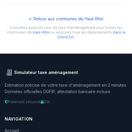
← Retour aux communes de Haut-Rhin
Consultez aussi les taux de taxe d'aménagement pour toutes les
communes de
Haut-Rhin
ou explorez tous les départements
dans le
Grand Est
.
Simulateur taxe aménagement
Estimation précise de votre taxe d'aménagement en 2 minutes.
Données officielles DGFIP, attestation bancaire incluse.
Paiement sécurisé
SSL
NAVIGATION
Accueil