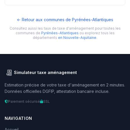
← Retour aux communes de Pyrénées-Atlantiques
Consultez aussi les taux de taxe d'aménagement pour toutes les
communes de
Pyrénées-Atlantiques
ou explorez tous les
départements
en Nouvelle-Aquitaine
.
Simulateur taxe aménagement
Estimation précise de votre taxe d'aménagement en 2 minutes.
Données officielles DGFIP, attestation bancaire incluse.
Paiement sécurisé
SSL
NAVIGATION
Accueil