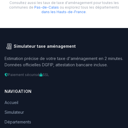
Consultez aussi les taux de taxe d'aménagement pour toutes les
communes de
Pas-de-Calais
ou explorez tous les départements
dans les Hauts-de-France
.
Simulateur taxe aménagement
Estimation précise de votre taxe d'aménagement en 2 minutes.
Données officielles DGFIP, attestation bancaire incluse.
Paiement sécurisé
SSL
NAVIGATION
Accueil
Simulateur
Départements