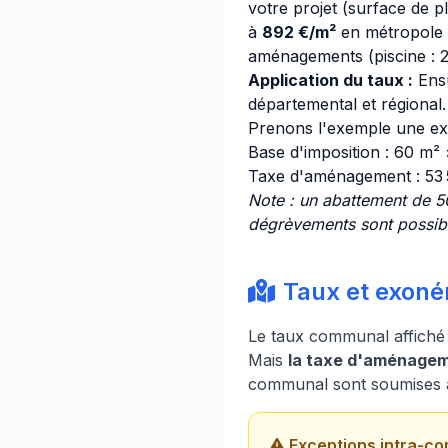
votre projet (surface de 
à
892 €/m²
en métropole p
aménagements (piscine : 25
Application du taux :
Ensu
départemental et régional.
Prenons l'exemple une ext
Base d'imposition : 60 m²
Taxe d'aménagement : 53
Note : un abattement de 50
dégrèvements sont possible
Taux et exonér
Le taux communal affiché 
Mais
la taxe d'aménageme
communal sont soumises à 
Exceptions intra-co