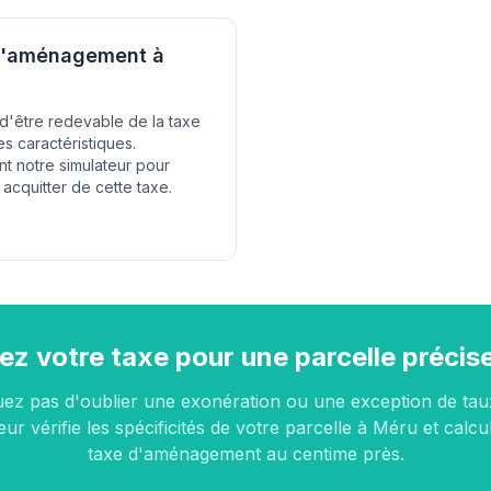
 d'aménagement à
 d'être redevable de la taxe
 caractéristiques.
nt notre simulateur pour
acquitter de cette taxe.
ez votre taxe pour une parcelle précis
uez pas d'oublier une exonération ou une exception de tau
eur vérifie les spécificités de votre parcelle à Méru et calcu
taxe d'aménagement au centime près.