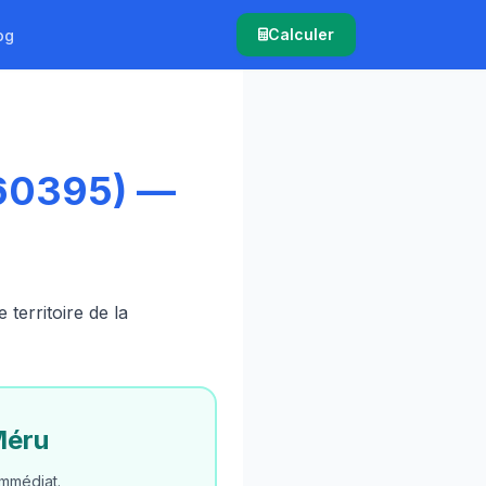
Calculer
og
(60395) —
erritoire de la
Méru
mmédiat.