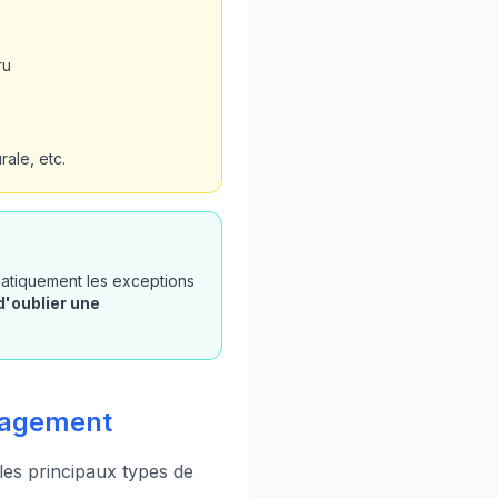
ru
ale, etc.
omatiquement les exceptions
d'oublier une
énagement
 les principaux types de