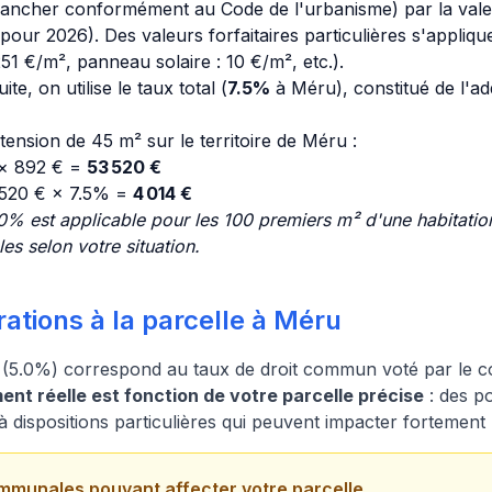
plancher conformément au Code de l'urbanisme) par la valeu
our 2026). Des valeurs forfaitaires particulières s'applique
1 €/m², panneau solaire : 10 €/m², etc.).
ite, on utilise le taux total (
7.5%
à Méru), constitué de l'a
ension de 45 m² sur le territoire de Méru :
 × 892 € =
53 520 €
 520 € × 7.5% =
4 014 €
% est applicable pour les 100 premiers m² d'une habitation
s selon votre situation.
ations à la parcelle à Méru
(5.0%) correspond au taux de droit commun voté par le co
nt réelle est fonction de votre parcelle précise
: des po
dispositions particulières qui peuvent impacter fortement 
mmunales pouvant affecter votre parcelle