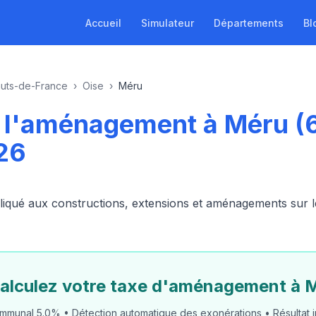
Accueil
Simulateur
Départements
Bl
uts-de-France
›
Oise
›
Méru
de l'aménagement à Méru 
26
ué aux constructions, extensions et aménagements sur le t
alculez votre taxe d'aménagement à 
mmunal 5.0% • Détection automatique des exonérations • Résultat i