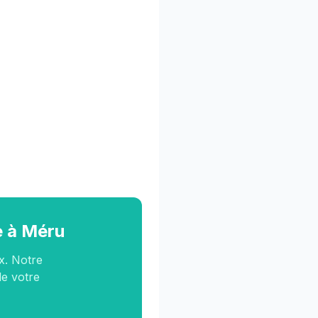
e à Méru
x. Notre
le votre