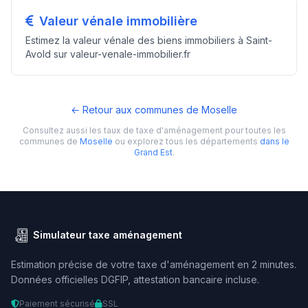
Valeur vénale immobilière
Estimez la valeur vénale des biens immobiliers à Saint-
Avold sur valeur-venale-immobilier.fr
← Retour aux communes de Moselle
Consultez aussi les taux de taxe d'aménagement pour toutes les
communes de
Moselle
ou explorez tous les départements
dans le
Grand Est
.
Simulateur taxe aménagement
Estimation précise de votre taxe d'aménagement en 2 minutes.
Données officielles DGFIP, attestation bancaire incluse.
Paiement sécurisé
SSL