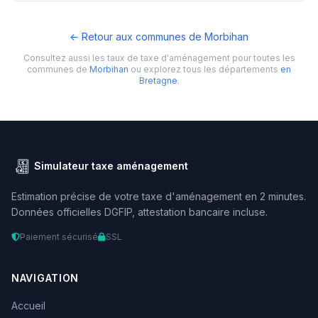
← Retour aux communes de Morbihan
Consultez aussi les taux de taxe d'aménagement pour toutes les
communes de
Morbihan
ou explorez tous les départements
en
Bretagne
.
Simulateur taxe aménagement
Estimation précise de votre taxe d'aménagement en 2 minutes.
Données officielles DGFIP, attestation bancaire incluse.
Paiement sécurisé
SSL
NAVIGATION
Accueil