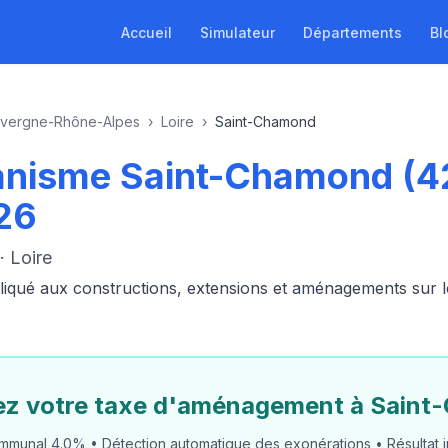
Accueil
Simulateur
Départements
Bl
vergne-Rhône-Alpes
›
Loire
›
Saint-Chamond
anisme Saint-Chamond (
26
 Loire
ué aux constructions, extensions et aménagements sur le t
ez votre taxe d'aménagement à Sain
munal 4.0% • Détection automatique des exonérations • Résultat i