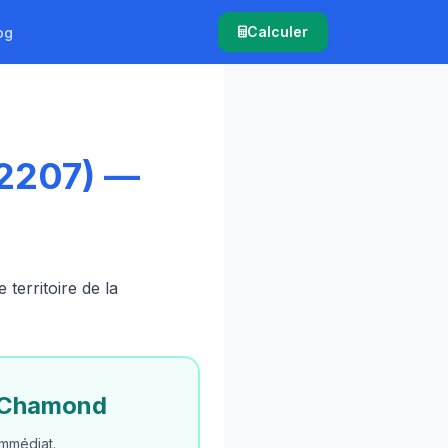
Calculer
og
42207) —
erritoire de la
t-Chamond
mmédiat.