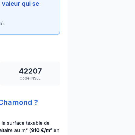
valeur qui se
dû.
42207
Code INSEE
-Chamond ?
 la surface taxable de
itaire au m² (
910 €/m²
en