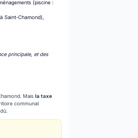
aménagements (piscine :
à Saint-Chamond),
ce principale, et des
t-Chamond. Mais
la taxe
rritoire communal
 dû.