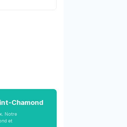
Saint-Chamond
x. Notre
ond et