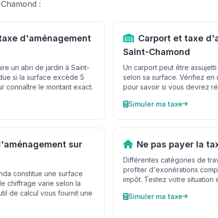
t-Chamond :
t taxe d'aménagement
Carport et taxe 
Saint-Chamond
e un abri de jardin à Saint-
Un carport peut être assujet
due si la surface excède 5
selon sa surface. Vérifiez en u
r connaître le montant exact.
pour savoir si vous devrez ré
Simuler ma taxe
 d'aménagement sur
Ne pas payer la t
Différentes catégories de tr
profiter d'exonérations compl
nda constitue une surface
impôt. Testez votre situation 
e chiffrage varie selon la
til de calcul vous fournit une
Simuler ma taxe