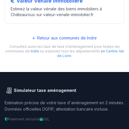
Valeur vénale immobilière
Estimez la valeur vénale des biens immobiliers à
Châteauroux sur valeur-venale-immobilier.fr
← Retour aux communes de Indre
Consultez aussi les taux de taxe d'aménagement pour toutes les
communes de
Indre
ou explorez tous les départements
en Centre-Val
de Loire
.
Simulateur taxe aménagement
Estimation précise de votre taxe d'aménagement en 2 minutes.
Données officielles DGFIP, attestation bancaire incluse.
Paiement sécurisé
SSL