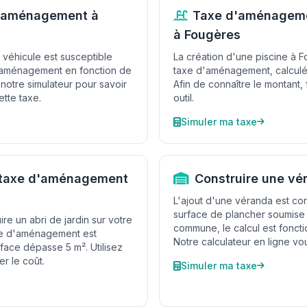
d'aménagement à
Taxe d'aménageme
à Fougères
 véhicule est susceptible
La création d'une piscine à F
 d'aménagement en fonction de
taxe d'aménagement, calculée
notre simulateur pour savoir
Afin de connaître le montant, 
ette taxe.
outil.
Simuler ma taxe
t taxe d'aménagement
Construire une vé
L'ajout d'une véranda est c
surface de plancher soumise 
re un abri de jardin sur votre
commune, le calcul est foncti
axe d'aménagement est
Notre calculateur en ligne vou
rface dépasse 5 m². Utilisez
er le coût.
Simuler ma taxe