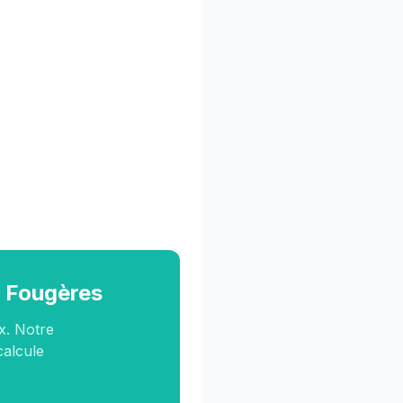
à Fougères
x. Notre
calcule