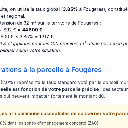
ite, on utilise le taux global (
3.85%
à Fougères), constitué 
t régional.
nsion de 32 m² sur le territoire de Fougères :
 × 892 € =
44 600 €
 600 € × 3.85% =
1 717 €
0% s'applique pour les 100 premiers m² d'une résidence pri
liquer selon votre situation.
ations à la parcelle à Fougères
(2.0%) représente le taux standard voté par le conseil mun
elle est fonction de votre parcelle précise
: des secteur
res qui peuvent impacter fortement le montant dû.
ues à la commune susceptibles de concerner votre parce
20%
dans les zones d'aménagement concerté (ZAC)