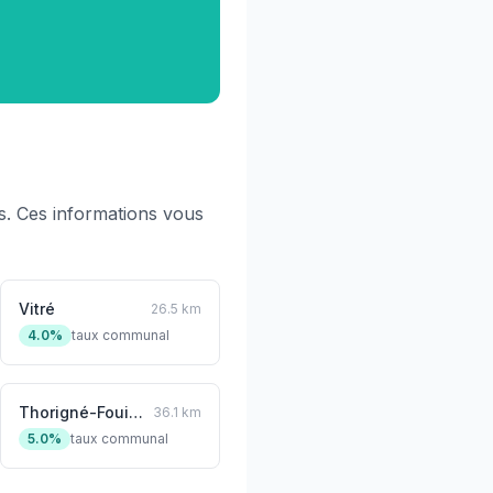
. Ces informations vous
Vitré
26.5 km
4.0%
taux communal
Thorigné-Fouillard
36.1 km
5.0%
taux communal