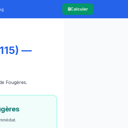
Calculer
og
115) —
 de Fougères.
ugères
mmédiat.