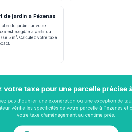
ri de jardin à Pézenas
 abri de jardin sur votre
axe est exigible à partir du
sse 5 m². Calculez votre taxe
exact.
 votre taxe pour une parcelle précise
uez pas d'oublier une exonération ou une exception de tau
teur vérifie les spécificités de votre parcelle à Pézenas et 
votre taxe d'aménagement au centime près.