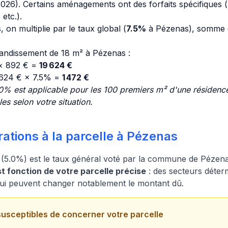
26). Certains aménagements ont des forfaits spécifiques (p
etc.).
, on multiplie par le taux global (
7.5%
à Pézenas), somme 
andissement de 18 m² à Pézenas :
 × 892 € =
19 624 €
 624 € × 7.5% =
1 472 €
0% est applicable pour les 100 premiers m² d'une résidence
s selon votre situation.
ations à la parcelle à Pézenas
 (5.0%) est le taux général voté par la commune de Pézen
 fonction de votre parcelle précise
: des secteurs déter
 qui peuvent changer notablement le montant dû.
susceptibles de concerner votre parcelle