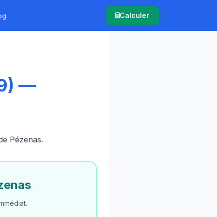
Calculer
og
9) —
 de Pézenas.
ézenas
mmédiat.