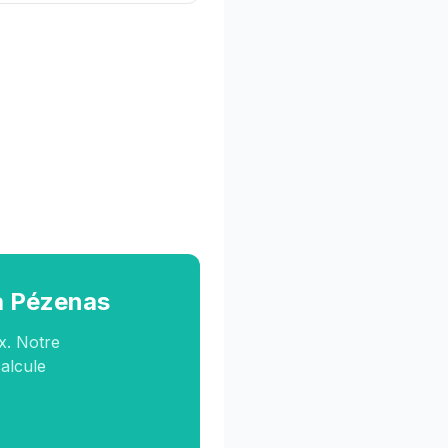
 à Pézenas
x. Notre
calcule