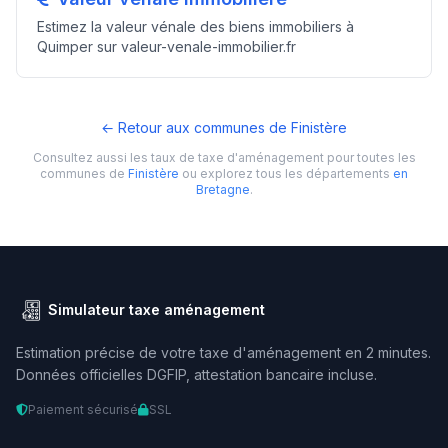
Estimez la valeur vénale des biens immobiliers à
Quimper sur valeur-venale-immobilier.fr
← Retour aux communes de Finistère
Consultez aussi les taux de taxe d'aménagement pour toutes les
communes de
Finistère
ou explorez tous les départements
en
Bretagne
.
Simulateur taxe aménagement
Estimation précise de votre taxe d'aménagement en 2 minutes.
Données officielles DGFIP, attestation bancaire incluse.
Paiement sécurisé
SSL