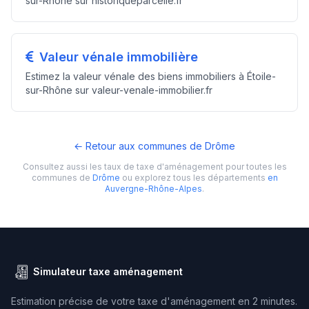
sur-Rhône sur historiqueparcelle.fr
Valeur vénale immobilière
Estimez la valeur vénale des biens immobiliers à Étoile-
sur-Rhône sur valeur-venale-immobilier.fr
← Retour aux communes de Drôme
Consultez aussi les taux de taxe d'aménagement pour toutes les
communes de
Drôme
ou explorez tous les départements
en
Auvergne-Rhône-Alpes
.
Simulateur taxe aménagement
Estimation précise de votre taxe d'aménagement en 2 minutes.