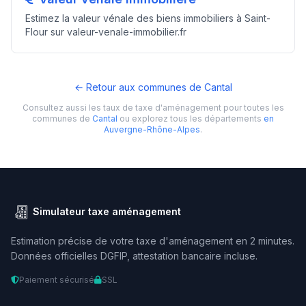
Estimez la valeur vénale des biens immobiliers à Saint-
Flour sur valeur-venale-immobilier.fr
← Retour aux communes de Cantal
Consultez aussi les taux de taxe d'aménagement pour toutes les
communes de
Cantal
ou explorez tous les départements
en
Auvergne-Rhône-Alpes
.
Simulateur taxe aménagement
Estimation précise de votre taxe d'aménagement en 2 minutes.
Données officielles DGFIP, attestation bancaire incluse.
Paiement sécurisé
SSL